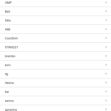
OMP
Bell
Stilo
AIM
CoolShirt
STAND21
brembo
koni
itg
lifeline
tial
samco
apracing