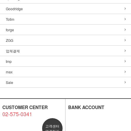
Goodridge
Totim
forge
ZGG
업체결제
tmp
max
Sale
CUSTOMER CENTER
BANK ACCOUNT
02-575-0341
고객센터
연결하기