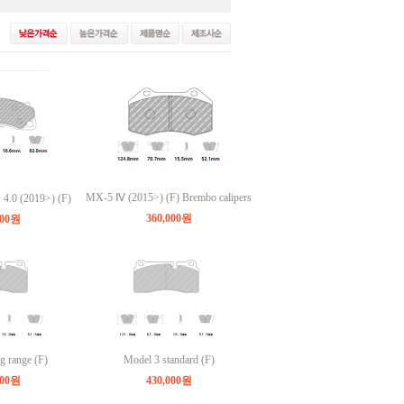
MX-5 Ⅳ (2015>) (F) Brembo calipers
4.0 (2019>) (F)
360,000원
000원
g range (F)
Model 3 standard (F)
000원
430,000원