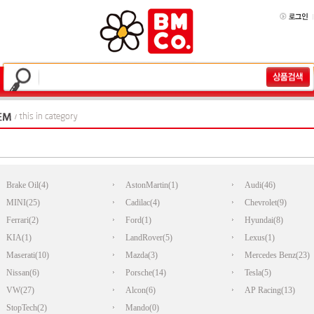
Brake Oil(4)
AstonMartin(1)
Audi(46)
MINI(25)
Cadilac(4)
Chevrolet(9)
Ferrari(2)
Ford(1)
Hyundai(8)
KIA(1)
LandRover(5)
Lexus(1)
Maserati(10)
Mazda(3)
Mercedes Benz(23)
Nissan(6)
Porsche(14)
Tesla(5)
VW(27)
Alcon(6)
AP Racing(13)
StopTech(2)
Mando(0)