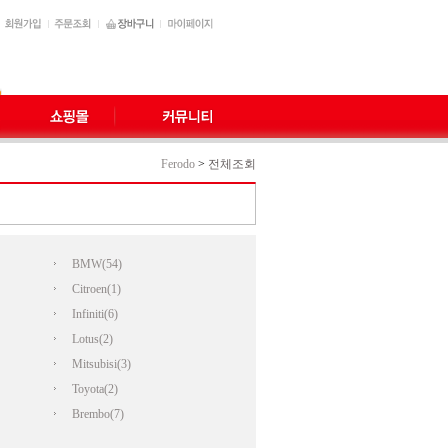
Ferodo
>
전체조회
BMW(54)
Citroen(1)
Infiniti(6)
Lotus(2)
Mitsubisi(3)
Toyota(2)
Brembo(7)