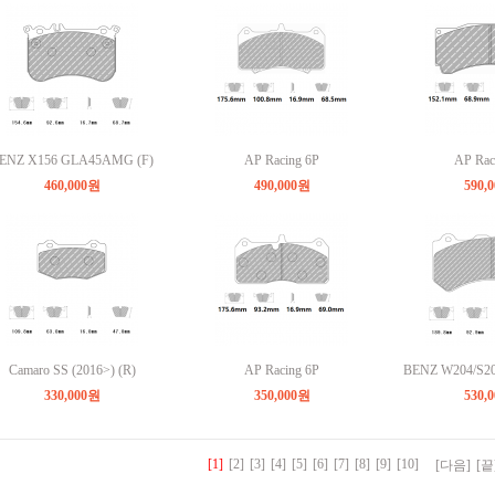
ENZ X156 GLA45AMG (F)
AP Racing 6P
AP Rac
460,000원
490,000원
590,
Camaro SS (2016>) (R)
AP Racing 6P
BENZ W204/S2
330,000원
350,000원
530,
[1]
[2]
[3]
[4]
[5]
[6]
[7]
[8]
[9]
[10]
[다음]
[끝