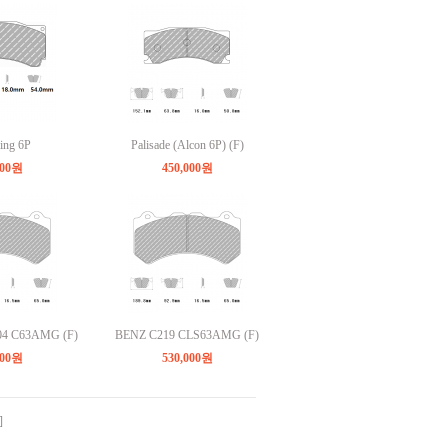
ing 6P
Palisade (Alcon 6P) (F)
000원
450,000원
04 C63AMG (F)
BENZ C219 CLS63AMG (F)
000원
530,000원
]