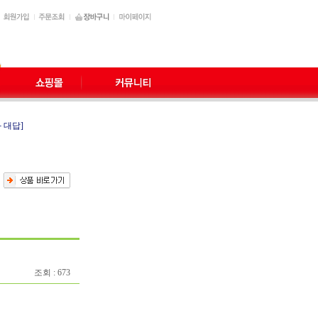
 대답]
조회 : 673