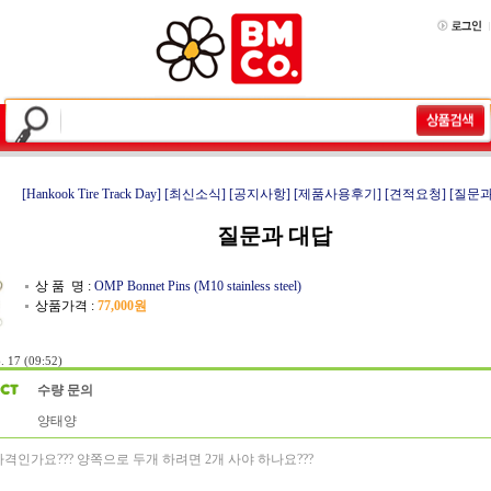
[Hankook Tire Track Day]
[최신소식]
[공지사항]
[제품사용후기]
[견적요청]
[질문과
질문과 대답
상 품 명 :
OMP Bonnet Pins (M10 stainless steel)
상품가격 :
77,000원
. 17 (09:52)
수량 문의
양태양
가격인가요??? 양쪽으로 두개 하려면 2개 사야 하나요???