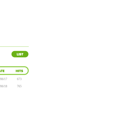
/06/17
673
/06/18
765