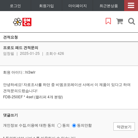
로그인
회원가입
마이페이지
최근본상품
견적요청
프로도 패드 견적문의
엄창필
|
2025-01-25
|
조회수 426
회원 아이디 : hl3wlr
안녕하세요! 자료조사를 하던 중 비엠코포레이션 사에서 이 제품이 있다고 하여
견적문의드렸습니다!
FDB-250EF * 4set (캘리퍼 4개 분량)
댓글쓰기
개인정보 수집,이용에 대한 동의
동의
동의안함
약관보기
* 동의하셔야 서비스를 이용하실 수 있습니다.