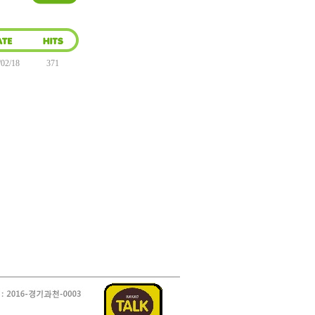
/02/18
371