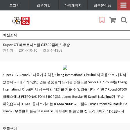
로그인
회원가입
마이페이지
최근본상품
최신소식
Super GT 페트로나스팀 GT500클래스 우승
관리자
|
2014-10-10
|
조회수 4358
가
태국에
위치한
에서
처음으로
개최되
Super GT 7 Round
Chang International Circuit
었습니다
태국의
만명
넘는
관중들의
뜨거운
응원으로
는
.
5
Super GT 7 Round
Chang
에서
성공적인
대회를
치를 수
있었습니다
이번
International Circuit
.
7 Round GT500
팀의
와
가
우승
클래스에서
PETRONAS TOM'S RC F
James Rossiter
Kazuki Nakajima
하였습니다
클래스에서는
팀의
와
. GT300
B-MAX NDDP GT-R
Lucas Ordonez
Kazuki Ho
가
우승한
이들은
아카데미를
졸업한
첫
드라이버가 되었습니다
shino
Nissand GT
댓글쓰기