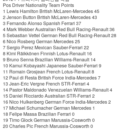
Pos Driver Nationality Team Points
1 Lewis Hamilton British McLaren-Mercedes 45
2 Jenson Button British McLaren-Mercedes 43
3 Fernando Alonso Spanish Ferrari 37
4 Mark Webber Australian Red Bull Racing-Renault 36
5 Sebastian Vettel German Red Bull Racing-Renault 28
6 Nico Rosberg German Mercedes 25
7 Sergio Perez Mexican Sauber-Ferrari 22
8 Kimi Räikkönen Finnish Lotus-Renault 16
9 Bruno Senna Brazilian Williams-Renault 14
10 Kamui Kobayashi Japanese Sauber-Ferrari 9
11 Romain Grosjean French Lotus-Renault 8
12 Paul di Resta British Force India-Mercedes 7
13 Jean-Eric Vergne French STR-Ferrari 4
14 Pastor Maldonado Venezuelan Williams-Renault 4
15 Daniel Ricciardo Australian STR-Ferrari 2
16 Nico Hulkenberg German Force India-Mercedes 2
17 Michael Schumacher German Mercedes 1
18 Felipe Massa Brazilian Ferrari 0
19 Timo Glock German Marussia-Cosworth 0
20 Charles Pic French Marussia-Cosworth 0