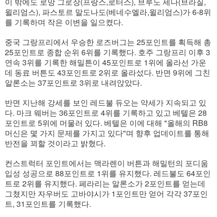
이 밖에도 로망 그로장(프랑스,로터스), 브루노 세나(브라질,
윌리엄스), 파스토르 말도나도(베네수엘라,윌리엄스)가 6-8위
를 기록하며 작은 이변을 일으켰다.
중국 그랑프리에서 우승한 로즈버그는 25포인트를 획득해 총
25포인트로 종합 순위 6위를 기록했다. 호주 그랑프리 이후 3
연속 3위를 기록한 해밀튼이 45포인트로 1위에 올라선 가운
데 동료 버튼도 43포인트로 2위로 올라섰다. 반면 9위에 그친
알론소는 37포인트로 3위로 내려앉았다.
반면 지난해 강세를 보인 레드불 듀오는 약세가 지속되고 있
다. 마크 웨버는 36포인트로 4위를 기록하고 있고 베텔은 28
포인트로 5위에 머물러 있다. 베텔은 이에 대해 "올해의 RB8
머신은 몇 가지 문제를 가지고 있다"며 향후 업데이트를 통해
반전을 꾀할 것이라고 밝혔다.
컨스트럭터 포인트에서는 맥라렌이 버튼과 해밀턴의 포디움
입성 성공으로 88포인트로 1위를 유지했다. 레드불도 64포인
트로 2위를 유지했다. 페라리는 알론소가 2포인트를 얻는데
그쳤지만 자우버도 고바야시가 1포인트만 얻어 각각 37포인
트, 31포인트를 기록했다.