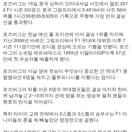
로즈버그는 15일 중국 상하이 인터내셔널 서킷에서 열린 201
2 F1 시즌 3라운드 중국 그랑프리에서 5.451km의 서킷 56바
퀴를 1시간36분26초929의 기록으로 주행해 가장 먼저 결승
선을 통과했다.
로즈버그는 전날 예선 폴 포지션에 이어 결승 1위를 차지해
지난 2006년 바레인 그랑프리에서 F1 무대에 데뷔한 이후 7
시즌 111경기만에 포디움 정상에 오르는 기쁨을 맛봤다. 로즈
버그의 소속팀 메르세데스도 1955년 이탈리아GP이후 57년
만에 첫 우승자를 배출하게 됐다.
로즈버그의 이날 생애 첫승이 무엇보다 중요한 건 역대 F1 종
합챔피언 6명을 제치고 폴투피니시를 이뤘다는 점이다.
로즈버그의 뒤를 이은 6명의 역대챔프들은 결승 마지막 한바
퀴 남겨놓고 2~10위까지 손에 땀을 쥐는 명승부 펼쳐 팬들의
환호와 탄식을 자아냈다.
특히 타이어 교체 전략에서 2스톱과 3스톱의 승부수는 F1 마
니아들의 혼을 쏙 빼놓았던 명장면으로 꼽혔다.
전날 예선 1위에도 불구하고 이날 로즈버그의 우승을 장담할