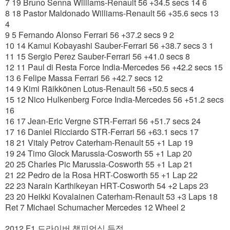
7 19 Bruno Senna Williams-Renault 56 +34.5 secs 14 6
8 18 Pastor Maldonado Williams-Renault 56 +35.6 secs 13
4
9 5 Fernando Alonso Ferrari 56 +37.2 secs 9 2
10 14 Kamui Kobayashi Sauber-Ferrari 56 +38.7 secs 3 1
11 15 Sergio Perez Sauber-Ferrari 56 +41.0 secs 8
12 11 Paul di Resta Force India-Mercedes 56 +42.2 secs 15
13 6 Felipe Massa Ferrari 56 +42.7 secs 12
14 9 Kimi Räikkönen Lotus-Renault 56 +50.5 secs 4
15 12 Nico Hulkenberg Force India-Mercedes 56 +51.2 secs
16
16 17 Jean-Eric Vergne STR-Ferrari 56 +51.7 secs 24
17 16 Daniel Ricciardo STR-Ferrari 56 +63.1 secs 17
18 21 Vitaly Petrov Caterham-Renault 55 +1 Lap 19
19 24 Timo Glock Marussia-Cosworth 55 +1 Lap 20
20 25 Charles Pic Marussia-Cosworth 55 +1 Lap 21
21 22 Pedro de la Rosa HRT-Cosworth 55 +1 Lap 22
22 23 Narain Karthikeyan HRT-Cosworth 54 +2 Laps 23
23 20 Heikki Kovalainen Caterham-Renault 53 +3 Laps 18
Ret 7 Michael Schumacher Mercedes 12 Wheel 2
2012 F1 드라이버 챔피언십 득점