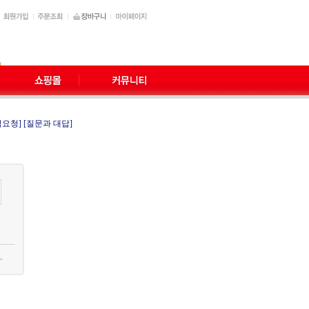
적요청]
[질문과 대답]
.