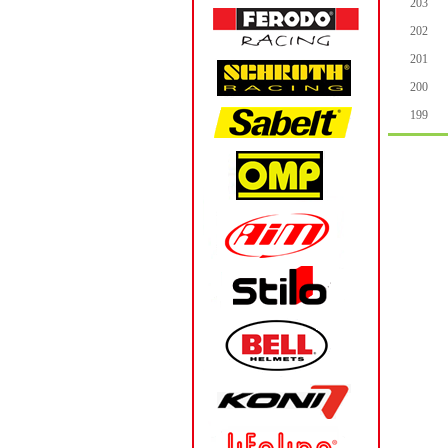
203
202
201
200
199