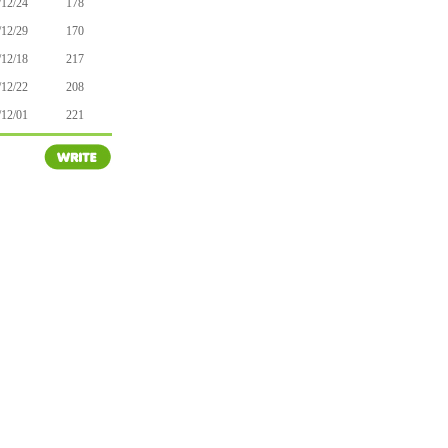
/12/24
178
/12/29
170
/12/18
217
/12/22
208
/12/01
221