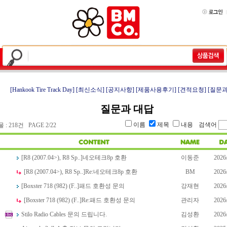
[Hankook Tire Track Day]
[최신소식]
[공지사항]
[제품사용후기]
[견적요청]
[질문과
질문과 대답
이름
제목
내용
검색어
: 218건 PAGE 2/22
[R8 (2007.04>), R8 Sp..]
네오테크8p 호환
이동준
2026
[R8 (2007.04>), R8 Sp..]
Re:
네오테크8p 호환
BM
2026
[Boxster 718 (982) (F..]
패드 호환성 문의
강재현
2026
[Boxster 718 (982) (F..]
Re:
패드 호환성 문의
관리자
2026
Stilo Radio Cables 문의 드립니다.
김성환
2026