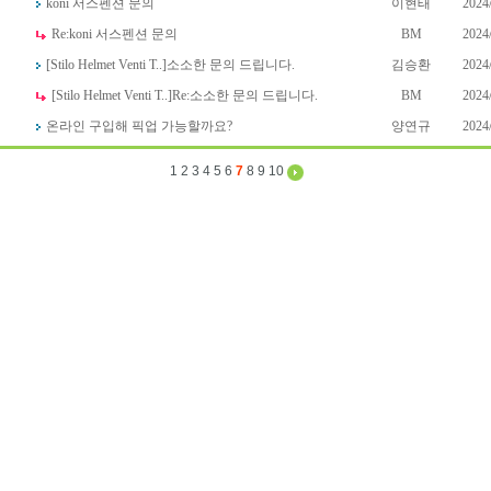
koni 서스펜션 문의
이현태
2024
Re:
koni 서스펜션 문의
BM
2024
[Stilo Helmet Venti T..]
소소한 문의 드립니다.
김승환
2024
[Stilo Helmet Venti T..]
Re:
소소한 문의 드립니다.
BM
2024
온라인 구입해 픽업 가능할까요?
양연규
2024
1
2
3
4
5
6
7
8
9
10