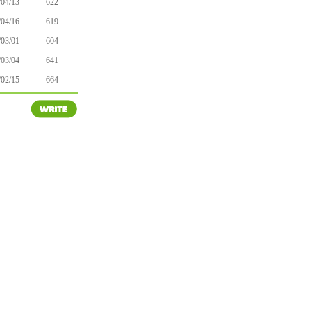
/04/13
622
/04/16
619
/03/01
604
/03/04
641
/02/15
664