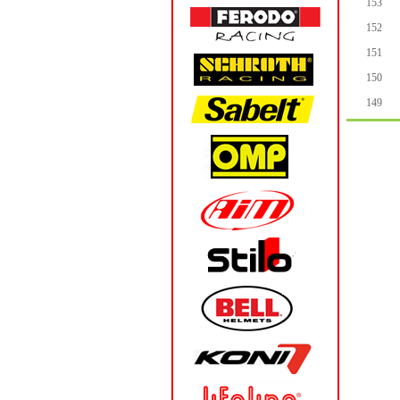
153
152
151
150
149