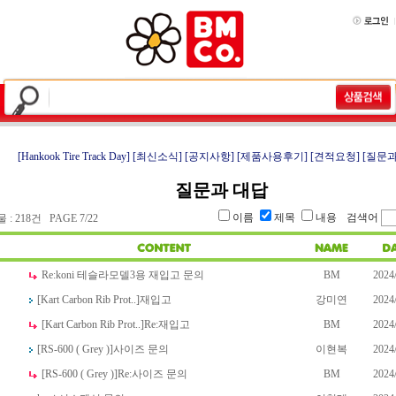
[Hankook Tire Track Day]
[최신소식]
[공지사항]
[제품사용후기]
[견적요청]
[질문과
질문과 대답
이름
제목
내용
검색어
: 218건 PAGE 7/22
Re:
koni 테슬라모델3용 재입고 문의
BM
2024
[Kart Carbon Rib Prot..]
재입고
강미연
2024
[Kart Carbon Rib Prot..]
Re:
재입고
BM
2024
[RS-600 ( Grey )]
사이즈 문의
이현복
2024
[RS-600 ( Grey )]
Re:
사이즈 문의
BM
2024